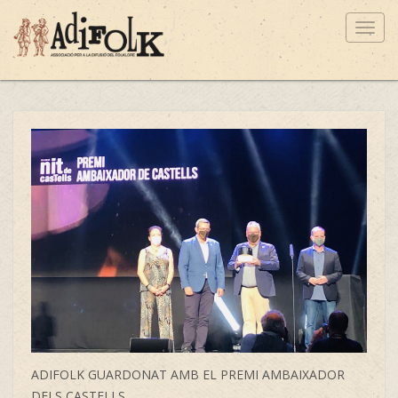
Toggl
navig
ADIFOLK GUARDONAT AMB EL PREMI AMBAIXADOR
DELS CASTELLS