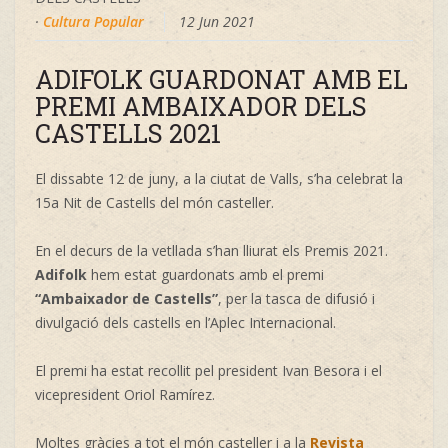
·
Cultura Popular
12 Jun 2021
ADIFOLK GUARDONAT AMB EL
PREMI AMBAIXADOR DELS
CASTELLS 2021
El dissabte 12 de juny, a la ciutat de Valls, s’ha celebrat la
15a Nit de Castells del món casteller.
En el decurs de la vetllada s’han lliurat els Premis 2021.
Adifolk
hem estat guardonats amb el premi
“Ambaixador de Castells”
, per la tasca de difusió i
divulgació dels castells en l’Aplec Internacional.
El premi ha estat recollit pel president
Ivan Besora
i el
vicepresident Oriol Ramírez.
Moltes gràcies a tot el món casteller i a la
Revista