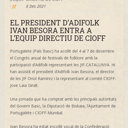
·
Jif
8 Des 2021
EL PRESIDENT D’ADIFOLK
IVAN BESORA ENTRA A
L’EQUIP DIRECTIU DE CIOFF
Portugalete (País Basc) ha acollit del 4 al 7 de desembre
el Congrés anual de festivals de folklore amb la
participació d’Adifolk representant les JIF-CATALUNYA. Hi
han assistit el president d’Adifolk Ivan Besora, el director
de les JIF Oriol Ramírez i la representant al comité CIOFF-
Jove Laia Giralt.
Una jornada que ha comptat amb les principals autoritats
del Govern Basc, la Diputació de Biskaia, l’Ajuntament de
Portugalete i CIOFF-Mundial.
Ivan Besora
ha estat escollit vocal de la Confederació