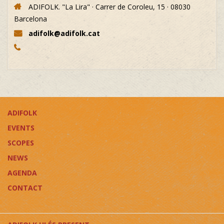
ADIFOLK. "La Lira" · Carrer de Coroleu, 15 · 08030
Barcelona
adifolk@adifolk.cat
ADIFOLK
EVENTS
SCOPES
NEWS
AGENDA
CONTACT