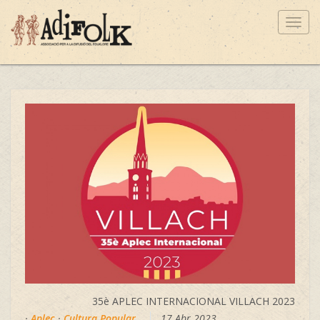
Toggl
navig
35è APLEC INTERNACIONAL VILLACH 2023
·
Aplec
·
Cultura Popular
17 Abr 2023