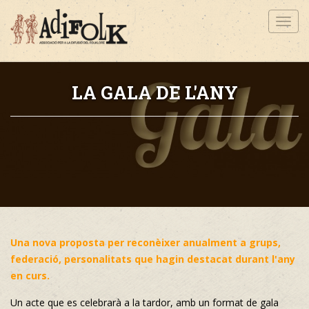
Toggl
navig
LA GALA DE L'ANY
Una nova proposta per reconèixer anualment a grups,
federació, personalitats que hagin destacat durant l'any
en curs.
Un acte que es celebrarà a la tardor, amb un format de gala