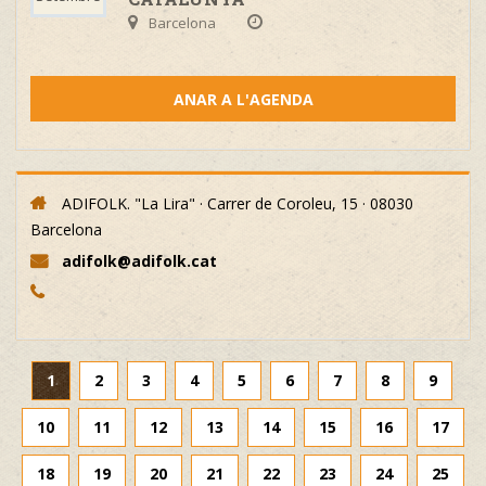
Barcelona
ANAR A L'AGENDA
ADIFOLK. "La Lira" · Carrer de Coroleu, 15 · 08030
Barcelona
adifolk@adifolk.cat
1
2
3
4
5
6
7
8
9
10
11
12
13
14
15
16
17
18
19
20
21
22
23
24
25