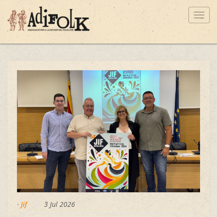
Toggl
navig
·
Jif
3 Jul 2026