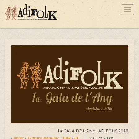
Toggl
navig
1a GALA DE L'ANY · ADIFOLK 2018
·
Aplec
·
Cultura Popular
·
DAP
·
Jif
30 Oct 2018