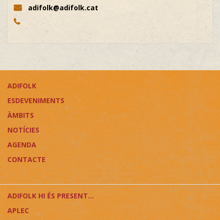
adifolk@adifolk.cat
ADIFOLK
ESDEVENIMENTS
ÀMBITS
NOTÍCIES
AGENDA
CONTACTE
ADIFOLK HI ÉS PRESENT...
APLEC