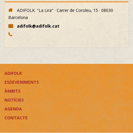
ADIFOLK. "La Lira" · Carrer de Coroleu, 15 · 08030
Barcelona
adifolk@adifolk.cat
ADIFOLK
ESDEVENIMENTS
ÀMBITS
NOTÍCIES
AGENDA
CONTACTE