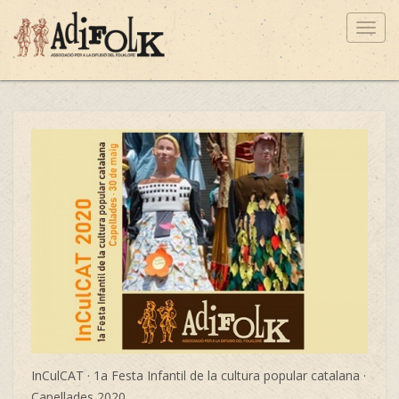
Toggl
navig
InCulCAT · 1a Festa Infantil de la cultura popular catalana ·
Capellades 2020