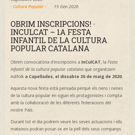
·
Cultura Popular
15 Gen 2020
OBRIM INSCRIPCIONS! ·
INCULCAT – 1A FESTA
INFANTIL DE LA CULTURA
POPULAR CATALANA
Obrim convocatòria d'inscripcions a
InCulCAT
, la
Festa
Infantil de la cultura popular catalana
que organitzem
Adifolk
a Capellades, el dissabte 30 de maig de 2020
.
Aquesta nova festa està pensada perquè els nens i nenes
de la cultura popular en siguin els protagonistes i compta
amb la col·laboració de les diferents federacions del
nostre País.
Durant tot el dia podrem veure les seves actuacions i ells
mateixos podran posar-se en la pell dels seus companys