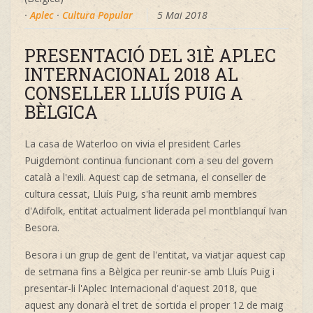
·
Aplec
·
Cultura Popular
5 Mai 2018
PRESENTACIÓ DEL 31È APLEC
INTERNACIONAL 2018 AL
CONSELLER LLUÍS PUIG A
BÈLGICA
La casa de Waterloo on vivia el president Carles
Puigdemont continua funcionant com a seu del govern
català a l'exili. Aquest cap de setmana, el conseller de
cultura cessat, Lluís Puig, s'ha reunit amb membres
d'Adifolk, entitat actualment liderada pel montblanquí Ivan
Besora.
Besora i un grup de gent de l'entitat, va viatjar aquest cap
de setmana fins a Bèlgica per reunir-se amb Lluís Puig i
presentar-li l'Aplec Internacional d'aquest 2018, que
aquest any donarà el tret de sortida el proper 12 de maig