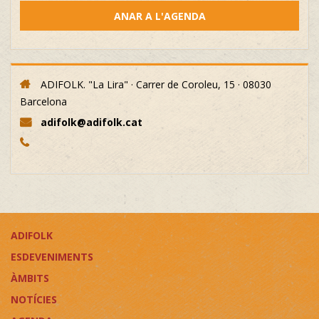
ANAR A L'AGENDA
ADIFOLK. "La Lira" · Carrer de Coroleu, 15 · 08030
Barcelona
adifolk@adifolk.cat
ADIFOLK
ESDEVENIMENTS
ÀMBITS
NOTÍCIES