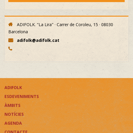
ADIFOLK. "La Lira" · Carrer de Coroleu, 15 · 08030
Barcelona
adifolk@adifolk.cat
ADIFOLK
ESDEVENIMENTS
ÀMBITS
NOTÍCIES
AGENDA
CONTACTE