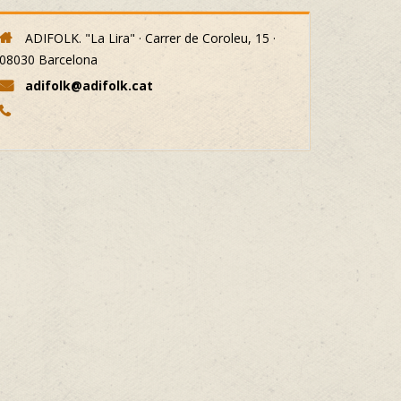
ADIFOLK. "La Lira" · Carrer de Coroleu, 15 ·
08030 Barcelona
adifolk@adifolk.cat