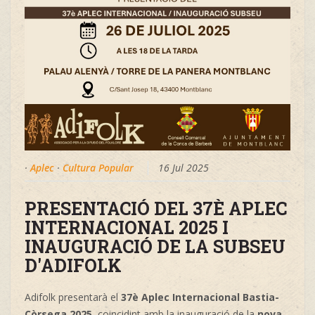
·
Aplec
·
Cultura Popular
16 Jul 2025
PRESENTACIÓ DEL 37È APLEC
INTERNACIONAL 2025 I
INAUGURACIÓ DE LA SUBSEU
D'ADIFOLK
Adifolk presentarà el
37è Aplec Internacional Bastia-
Còrsega 2025
, coincidint amb la inauguració de la
nova