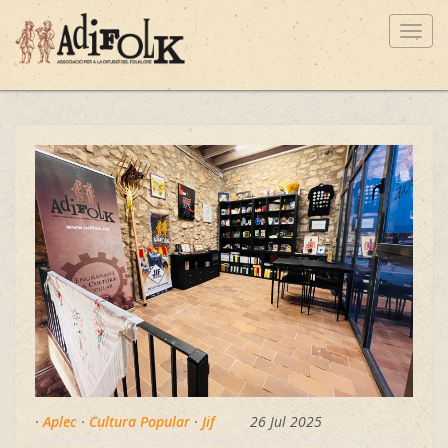
Toggl
navig
·
Aplec
·
Cultura Popular
·
Jif
26 Jul 2025