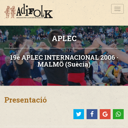
Toggl
navig
APLEC
19è APLEC INTERNACIONAL 2006 ·
MALMÖ (Suècia)
Presentació