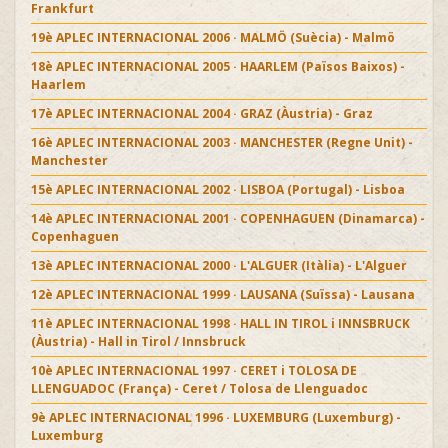
Frankfurt
19è APLEC INTERNACIONAL 2006 · MALMÖ (Suècia) - Malmö
18è APLEC INTERNACIONAL 2005 · HAARLEM (Països Baixos) -
Haarlem
17è APLEC INTERNACIONAL 2004 · GRAZ (Àustria) - Graz
16è APLEC INTERNACIONAL 2003 · MANCHESTER (Regne Unit) -
Manchester
15è APLEC INTERNACIONAL 2002 · LISBOA (Portugal) - Lisboa
14è APLEC INTERNACIONAL 2001 · COPENHAGUEN (Dinamarca) -
Copenhaguen
13è APLEC INTERNACIONAL 2000 · L'ALGUER (Itàlia) - L'Alguer
12è APLEC INTERNACIONAL 1999 · LAUSANA (Suïssa) - Lausana
11è APLEC INTERNACIONAL 1998 · HALL IN TIROL i INNSBRUCK
(Àustria) - Hall in Tirol / Innsbruck
10è APLEC INTERNACIONAL 1997 · CERET i TOLOSA DE
LLENGUADOC (França) - Ceret / Tolosa de Llenguadoc
9è APLEC INTERNACIONAL 1996 · LUXEMBURG (Luxemburg) -
Luxemburg