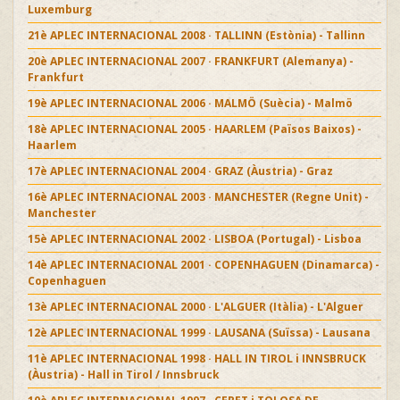
Luxemburg
21è APLEC INTERNACIONAL 2008 · TALLINN (Estònia) - Tallinn
20è APLEC INTERNACIONAL 2007 · FRANKFURT (Alemanya) -
Frankfurt
19è APLEC INTERNACIONAL 2006 · MALMÖ (Suècia) - Malmö
18è APLEC INTERNACIONAL 2005 · HAARLEM (Països Baixos) -
Haarlem
17è APLEC INTERNACIONAL 2004 · GRAZ (Àustria) - Graz
16è APLEC INTERNACIONAL 2003 · MANCHESTER (Regne Unit) -
Manchester
15è APLEC INTERNACIONAL 2002 · LISBOA (Portugal) - Lisboa
14è APLEC INTERNACIONAL 2001 · COPENHAGUEN (Dinamarca) -
Copenhaguen
13è APLEC INTERNACIONAL 2000 · L'ALGUER (Itàlia) - L'Alguer
12è APLEC INTERNACIONAL 1999 · LAUSANA (Suïssa) - Lausana
11è APLEC INTERNACIONAL 1998 · HALL IN TIROL i INNSBRUCK
(Àustria) - Hall in Tirol / Innsbruck