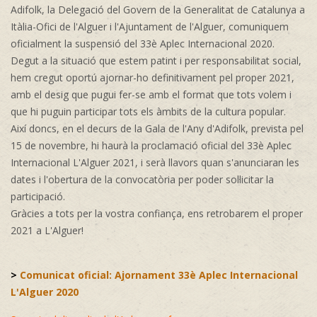
Adifolk, la Delegació del Govern de la Generalitat de Catalunya a
Itàlia-Ofici de l'Alguer i l'Ajuntament de l'Alguer, comuniquem
oficialment la suspensió del 33è Aplec Internacional 2020.
Degut a la situació que estem patint i per responsabilitat social,
hem cregut oportú ajornar-ho definitivament pel proper 2021,
amb el desig que pugui fer-se amb el format que tots volem i
que hi puguin participar tots els àmbits de la cultura popular.
Així doncs, en el decurs de la Gala de l'Any d'Adifolk, prevista pel
15 de novembre, hi haurà la proclamació oficial del 33è Aplec
Internacional L'Alguer 2021, i serà llavors quan s'anunciaran les
dates i l'obertura de la convocatòria per poder sol·licitar la
participació.
Gràcies a tots per la vostra confiança, ens retrobarem el proper
2021 a L'Alguer!
>
Comunicat oficial: Ajornament 33è Aplec Internacional
L'Alguer 2020