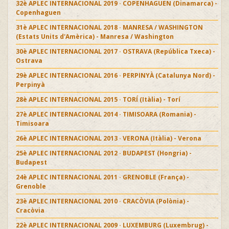
32è APLEC INTERNACIONAL 2019 · COPENHAGUEN (Dinamarca) -
Copenhaguen
31è APLEC INTERNACIONAL 2018 · MANRESA / WASHINGTON
(Estats Units d'Amèrica) - Manresa / Washington
30è APLEC INTERNACIONAL 2017 · OSTRAVA (República Txeca) -
Ostrava
29è APLEC INTERNACIONAL 2016 · PERPINYÀ (Catalunya Nord) -
Perpinyà
28è APLEC INTERNACIONAL 2015 · TORÍ (Itàlia) - Torí
27è APLEC INTERNACIONAL 2014 · TIMISOARA (Romania) -
Timisoara
26è APLEC INTERNACIONAL 2013 · VERONA (Itàlia) - Verona
25è APLEC INTERNACIONAL 2012 · BUDAPEST (Hongria) -
Budapest
24è APLEC INTERNACIONAL 2011 · GRENOBLE (França) -
Grenoble
23è APLEC INTERNACIONAL 2010 · CRACÒVIA (Polònia) -
Cracòvia
22è APLEC INTERNACIONAL 2009 · LUXEMBURG (Luxembrug) -