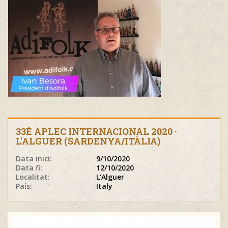
33È APLEC INTERNACIONAL 2020 ·
L'ALGUER (SARDENYA/ITÀLIA)
Data inici:
9/10/2020
Data fi:
12/10/2020
Localitat:
L'Alguer
País:
Italy