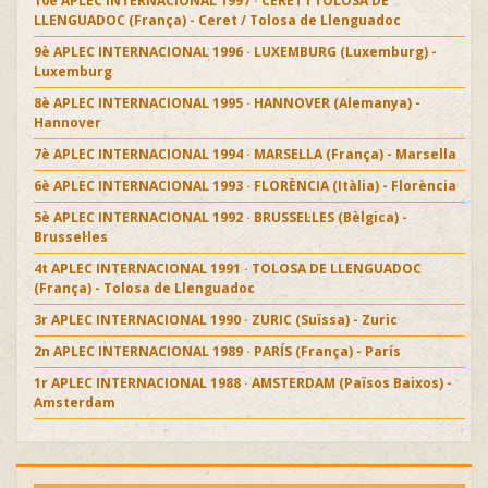
10è APLEC INTERNACIONAL 1997 · CERET i TOLOSA DE
LLENGUADOC (França) - Ceret / Tolosa de Llenguadoc
9è APLEC INTERNACIONAL 1996 · LUXEMBURG (Luxemburg) -
Luxemburg
8è APLEC INTERNACIONAL 1995 · HANNOVER (Alemanya) -
Hannover
7è APLEC INTERNACIONAL 1994 · MARSELLA (França) - Marsella
6è APLEC INTERNACIONAL 1993 · FLORÈNCIA (Itàlia) - Florència
5è APLEC INTERNACIONAL 1992 · BRUSSEL·LES (Bèlgica) -
Brussel·les
4t APLEC INTERNACIONAL 1991 · TOLOSA DE LLENGUADOC
(França) - Tolosa de Llenguadoc
3r APLEC INTERNACIONAL 1990 · ZURIC (Suïssa) - Zuric
2n APLEC INTERNACIONAL 1989 · PARÍS (França) - París
1r APLEC INTERNACIONAL 1988 · AMSTERDAM (Països Baixos) -
Amsterdam