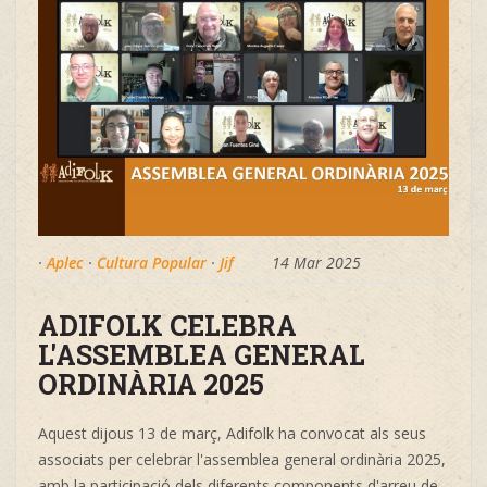
·
Aplec
·
Cultura Popular
·
Jif
14 Mar 2025
ADIFOLK CELEBRA
L'ASSEMBLEA GENERAL
ORDINÀRIA 2025
Aquest dijous 13 de març, Adifolk ha convocat als seus
associats per celebrar l'assemblea general ordinària 2025,
amb la participació dels diferents components d'arreu de