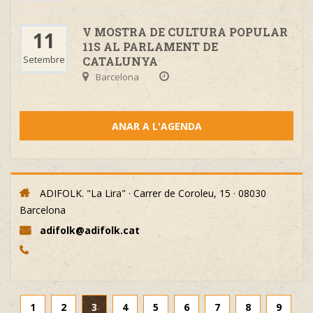
V MOSTRA DE CULTURA POPULAR
11
11S AL PARLAMENT DE
Setembre
CATALUNYA
Barcelona
ANAR A L'AGENDA
ADIFOLK. "La Lira" · Carrer de Coroleu, 15 · 08030
Barcelona
adifolk@adifolk.cat
1
2
3
4
5
6
7
8
9