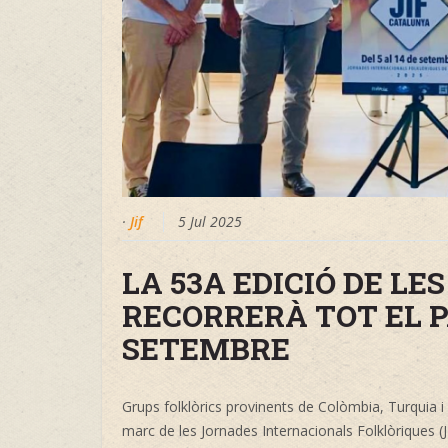
·
Jif
5 Jul 2025
LA 53A EDICIÓ DE LE
RECORRERÀ TOT EL PA
SETEMBRE
Grups folklòrics provinents de Colòmbia, Turquia i 
marc de les Jornades Internacionals Folklòriques (J