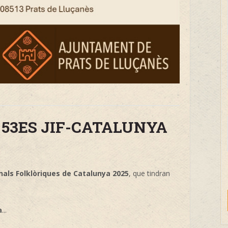
 53ES JIF-CATALUNYA
nals Folklòriques de Catalunya 2025
, que tindran
a
...