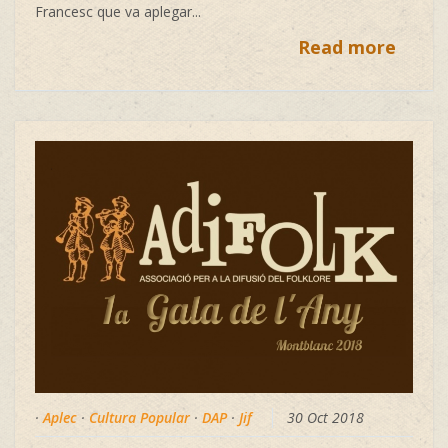
Francesc que va aplegar...
Read more
·
Aplec
·
Cultura Popular
·
DAP
·
Jif
30 Oct 2018