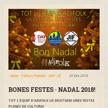
·
Aplec
·
Cultura Popular
·
DAP
·
Jif
20 Des 2018
BONES FESTES · NADAL 2018!
TOT L'EQUIP D'ADIFOLK US DESITGEM UNES FESTES
PLENES DE CULTURA!