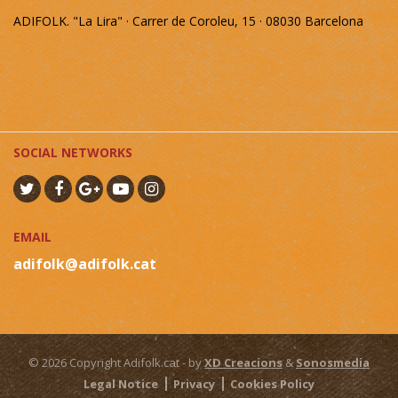
ADIFOLK. "La Lira" · Carrer de Coroleu, 15 · 08030 Barcelona
SOCIAL NETWORKS
EMAIL
adifolk@adifolk.cat
© 2026 Copyright Adifolk.cat - by
XD Creacions
&
Sonosmedia
Legal Notice
Privacy
Cookies Policy