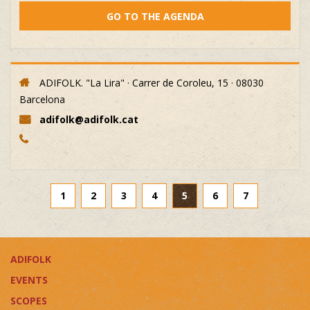
GO TO THE AGENDA
ADIFOLK. "La Lira" · Carrer de Coroleu, 15 · 08030
Barcelona
adifolk@adifolk.cat
1
2
3
4
5
6
7
ADIFOLK
EVENTS
SCOPES