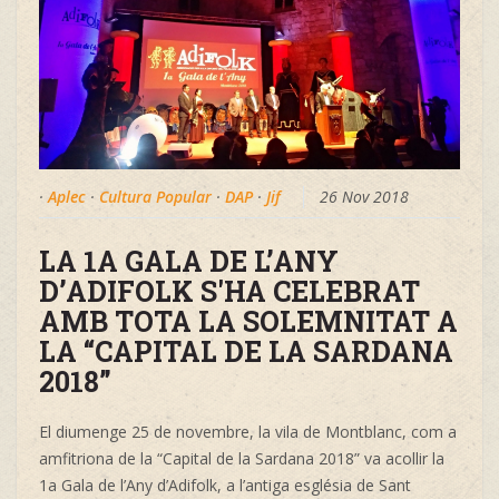
·
Aplec
·
Cultura Popular
·
DAP
·
Jif
26 Nov 2018
LA 1A GALA DE L’ANY
D’ADIFOLK S'HA CELEBRAT
AMB TOTA LA SOLEMNITAT A
LA “CAPITAL DE LA SARDANA
2018”
El diumenge 25 de novembre, la vila de Montblanc, com a
amfitriona de la “Capital de la Sardana 2018” va acollir la
1a Gala de l’Any d’Adifolk, a l’antiga església de Sant