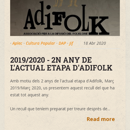
·
Aplec
·
Cultura Popular
·
DAP
·
Jif
18 Abr 2020
2019/2020 - 2N ANY DE
L'ACTUAL ETAPA D'ADIFOLK
Amb motiu dels 2 anys de l'actual etapa d'Adifolk, Març
2019/Març 2020, us presentem aquest recull del que ha
estat tot aquest any.
Un recull que teníem preparat per treure després de...
Read more