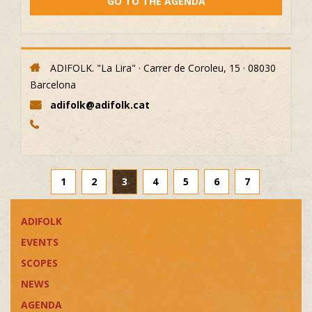
GO TO THE AGENDA
ADIFOLK. "La Lira" · Carrer de Coroleu, 15 · 08030
Barcelona
adifolk@adifolk.cat
1
2
3
4
5
6
7
ADIFOLK
EVENTS
SCOPES
NEWS
AGENDA