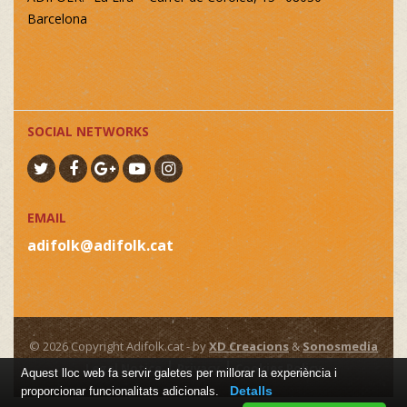
Barcelona
SOCIAL NETWORKS
EMAIL
adifolk@adifolk.cat
© 2026 Copyright Adifolk.cat - by
XD Creacions
&
Sonosmedia
Legal Notice
Privacy
Cookies Policy
Aquest lloc web fa servir galetes per millorar la experiència i
Detalls
proporcionar funcionalitats adicionals.