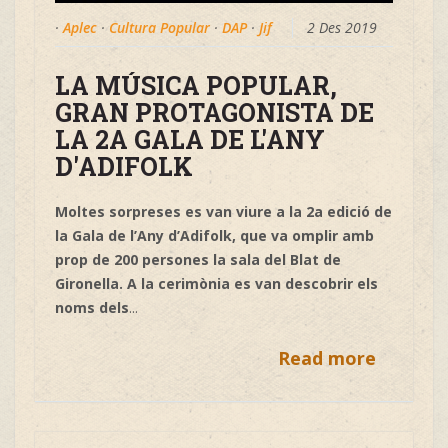
·
Aplec
·
Cultura Popular
·
DAP
·
Jif
2 Des 2019
LA MÚSICA POPULAR,
GRAN PROTAGONISTA DE
LA 2A GALA DE L'ANY
D'ADIFOLK
Moltes sorpreses es van viure a la 2a edició de
la Gala de l’Any d’Adifolk, que va omplir amb
prop de 200 persones la sala del Blat de
Gironella. A la cerimònia es van descobrir els
noms dels
...
Read more