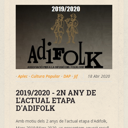
·
Aplec
·
Cultura Popular
·
DAP
·
Jif
18 Abr 2020
2019/2020 - 2N ANY DE
L'ACTUAL ETAPA
D'ADIFOLK
Amb motiu dels 2 anys de l'actual etapa d'Adifolk,
Març 2019/Març 2020, us presentem aquest recull