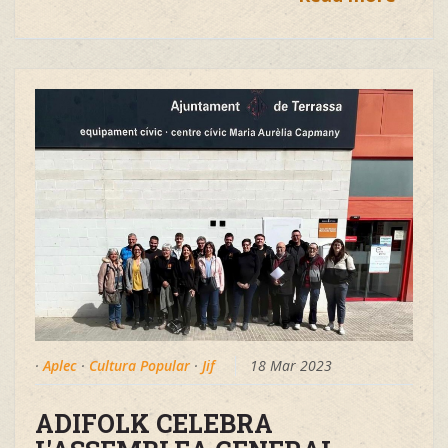
·
Aplec
·
Cultura Popular
·
Jif
18 Mar 2023
ADIFOLK CELEBRA