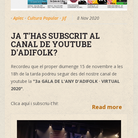
·
Aplec
·
Cultura Popular
·
Jif
8 Nov 2020
JA T'HAS SUBSCRIT AL
CANAL DE YOUTUBE
D'ADIFOLK?
Recordeu que el proper diumenge 15 de novembre a les
18h de la tarda podreu seguir des del nostre canal de
youtube la
"3a GALA DE L'ANY D'ADIFOLK · VIRTUAL
2020"
.
Clica aquí i subscriu-t'hi!:
Read more