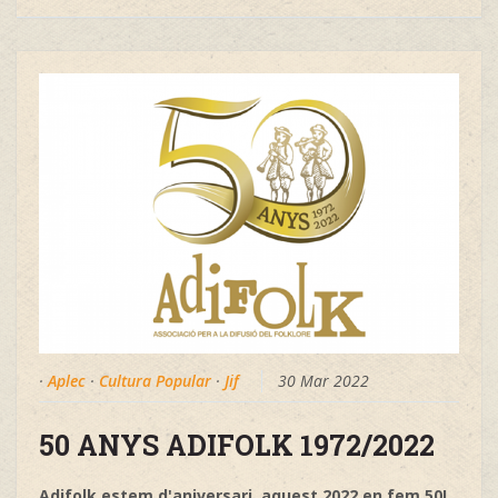
·
Aplec
·
Cultura Popular
·
Jif
30 Mar 2022
50 ANYS ADIFOLK 1972/2022
Adifolk estem d'aniversari, aquest 2022 en fem 50!